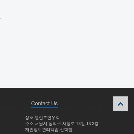
Contact Us
상호:탤런트연우회
주소:서울시 동작구 사당로 13길 13 3층
개인정보관리책임:신학철