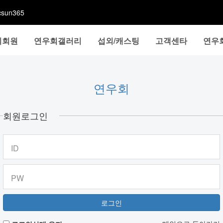
sun365
회회원
연우회갤러리
섭외/캐스팅
고객센타
연우
연우회
회원로그인
ID
PW