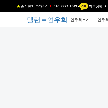
즐겨찾기 추가하기
010-7799-1563 •
카톡상담ID:c
탤런트연우회
연우회소개
연우