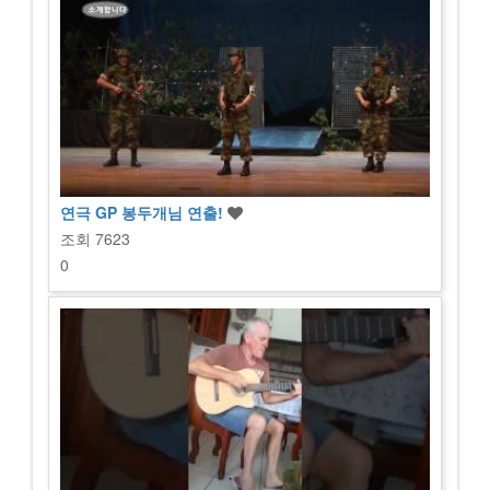
연극 GP 봉두개님 연출!
조회
7623
0