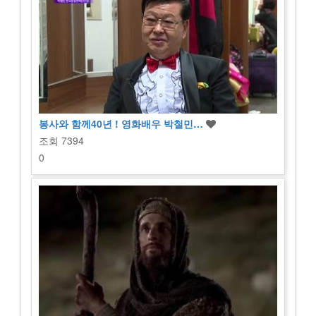
봉사와 함께40년 ! 영화배우 박철민…
조회
7394
0