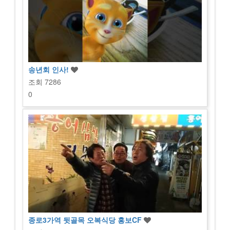
송년회 인사!
조회
7286
0
종로3가역 뒷골목 오복식당 홍보CF