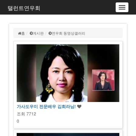
탤런트연우회
Toggle
navigat
홈
게시판
연우회 동영상갤러리
가사도우미 전문배우 김희라님!
조회
7712
0