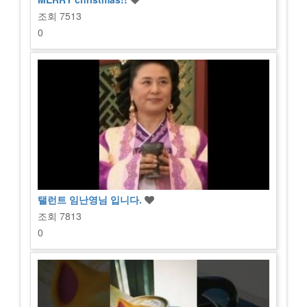
조회
7513
0
탤런트 임난영님 입니다.
조회
7813
0