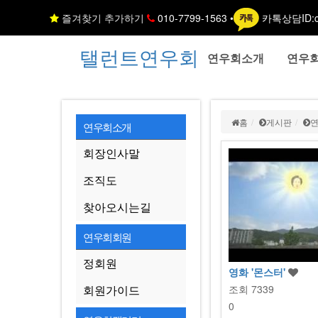
즐겨찾기 추가하기
010-7799-1563 •
카톡상담ID:c
탤런트연우회
연우회소개
연우
홈
게시판
연우회소개
회장인사말
조직도
찾아오시는길
연우회회원
정회원
영화 '몬스터'
조회
7339
회원가이드
0