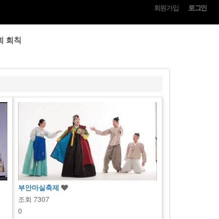
회원가입
로그인
회 회칙
부안마실축제
조회
7307
0