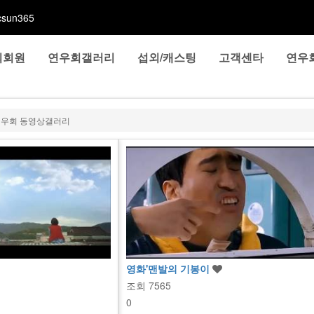
sun365
회회원
연우회갤러리
섭외/캐스팅
고객센타
연우
연우회 동영상갤러리
영화'맨발의 기봉이
조회
7565
0