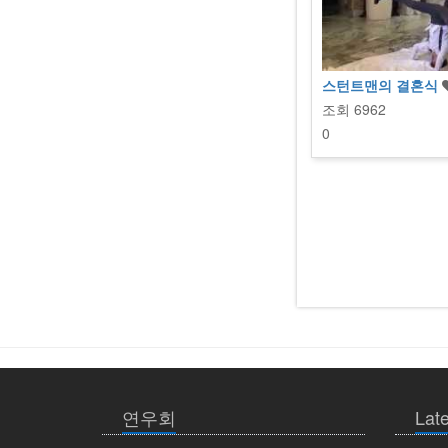
스턴트맨의 결혼식
조회
6962
0
연우회
Late