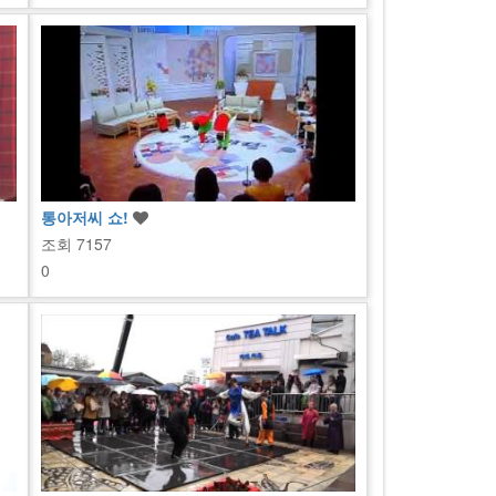
통아저씨 쇼!
조회
7157
0