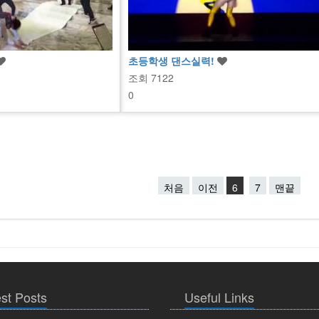
초등학생 댄스실력!
조회
7122
0
처음
이전
6
7
맨끝
st Posts
Useful Links