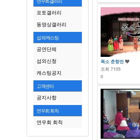
연우회갤러리
포토갤러리
동영상갤러리
섭외/캐스팅
공연단체
섭외신청
폭소 춘향전
조회
7105
캐스팅공지
0
고객센타
공지사항
연우회 회칙
연우회 회칙